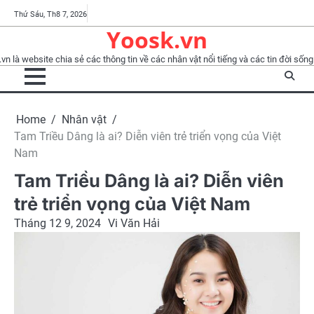
Skip
Tổng
YooskTV
Chính
Điều
BLOG
Nhà
Nhân
Phỏng
Thành
Thứ Sáu, Th8 7, 2026
to
Yoosk.vn
quan
sách
khoản
báo
vật
vấn
viên
content
bảo
sử
vn là website chia sẻ các thông tin về các nhân vật nổi tiếng và các tin đời sống 
mật
dụng
Home
Nhân vật
Tam Triều Dâng là ai? Diễn viên trẻ triển vọng của Việt
Nam
Tam Triều Dâng là ai? Diễn viên
trẻ triển vọng của Việt Nam
Tháng 12 9, 2024
Vi Văn Hải