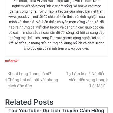
Xin chào, tôi là Vi Văn Hải – một tác giả với 10 năm kinh
nghiệm viết bài trong lĩnh vực đời sống, xã hội và các mẹo
game, công nghệ. Tôi tự hào là tác giả của nhiều bài viết trên
www.yoosk.vn, nơi tôi đã chia sẻ kiến thức và kinh nghiệm của
mình với độc giả. Với kiến thức chuyên môn vững vàng, tôi đã
tạo ra những bài viết chất lượng và đáng tin cậy, giúp độc giả
có cái nhìn sâu sắc về các vấn đề đời sống, xã hội và cung cấp
những mẹo hữu ích trong lĩnh vực game, công nghệ. Tôi cam
kết sẽ tiếp tục mang đến những nội dung bổ ích và chất lượng
cho độc giả của mình trên www.yoosk.vn.
NHÂN VẬT
Điều
Khoai Lang Thang là ai?
Tạ Lâm là ai? Nữ diễn
Chàng trai nổi bật với phong
viên triển vọng trong
hướng
cách độc đáo
“Lật Mặt”
bài
Related Posts
viết
Top YouTuber Du Lịch Truyền Cảm Hứng