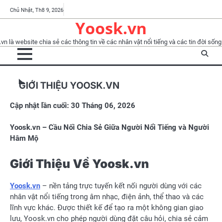
Skip
Tổng
YooskTV
Chính
Điều
BLOG
Nhà
Nhân
Phỏng
Thành
Chủ Nhật, Th8 9, 2026
to
Yoosk.vn
quan
sách
khoản
báo
vật
vấn
viên
content
bảo
sử
vn là website chia sẻ các thông tin về các nhân vật nổi tiếng và các tin đời sống 
mật
dụng
GIỚI THIỆU YOOSK.VN
Cập nhật lần cuối:
30 Tháng 06, 2026
Yoosk.vn – Cầu Nối Chia Sẻ Giữa Người Nổi Tiếng và Người
Hâm Mộ
Giới Thiệu Về Yoosk.vn
Yoosk.vn
– nền tảng trực tuyến kết nối người dùng với các
nhân vật nổi tiếng trong âm nhạc, điện ảnh, thể thao và các
lĩnh vực khác. Được thiết kế để tạo ra một không gian giao
lưu, Yoosk.vn cho phép người dùng đặt câu hỏi, chia sẻ cảm