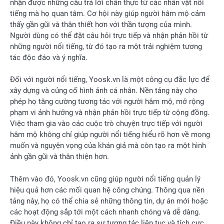
nhận được những câu trả lời chân thực từ các nhân vật nổi
tiếng mà họ quan tâm. Cơ hội này giúp người hâm mộ cảm
thấy gần gũi và thân thiết hơn với thần tượng của mình.
Người dùng có thể đặt câu hỏi trực tiếp và nhận phản hồi từ
những người nổi tiếng, từ đó tạo ra một trải nghiệm tương
tác độc đáo và ý nghĩa.
Đối với người nổi tiếng, Yoosk.vn là một công cụ đắc lực để
xây dựng và củng cố hình ảnh cá nhân. Nền tảng này cho
phép họ tăng cường tương tác với người hâm mộ, mở rộng
phạm vi ảnh hưởng và nhận phản hồi trực tiếp từ cộng đồng.
Việc tham gia vào các cuộc trò chuyện trực tiếp với người
hâm mộ không chỉ giúp người nổi tiếng hiểu rõ hơn về mong
muốn và nguyện vọng của khán giả mà còn tạo ra một hình
ảnh gần gũi và thân thiện hơn.
Thêm vào đó, Yoosk.vn cũng giúp người nổi tiếng quản lý
hiệu quả hơn các mối quan hệ công chúng. Thông qua nền
tảng này, họ có thể chia sẻ những thông tin, dự án mới hoặc
các hoạt động sắp tới một cách nhanh chóng và dễ dàng.
Điều này không chỉ tạo ra sự tương tác liên tục và tích cực