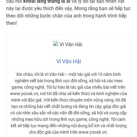
câu hỏi
khoai lang thang là ai
và lý do tại sao nhân vật
này lại được yêu thích đến vậy. Mong rằng bạn sẽ tiếp tục
theo dõi những bước chân của anh trong hành trình tiếp
theo!
Vi Văn Hải
Xin chào, tôi là Vi Văn Hải – một tác giả với 10 năm kinh
nghiệm viết bài trong lĩnh vực đời sống, xã hội và các mẹo
game, công nghệ. Tôi tự hào là tác giả của nhiều bài viết trên
www.yoosk.vn, nơi tôi đã chia sẻ kiến thức và kinh nghiệm của
mình với độc giả. Với kiến thức chuyên môn vững vàng, tôi đã
tạo ra những bài viết chất lượng và đáng tin cậy, giúp độc giả
có cái nhìn sâu sắc về các vấn đề đời sống, xã hội và cung cấp
những mẹo hữu ích trong lĩnh vực game, công nghệ. Tôi cam
kết sẽ tiếp tục mang đến những nội dung bổ ích và chất lượng
cho độc giả của mình trên www.yoosk.vn.