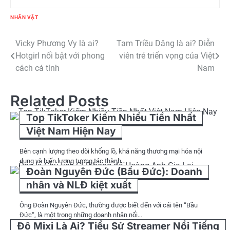
NHÂN VẬT
Điều
Vicky Phương Vy là ai?
Tam Triều Dâng là ai? Diễn
Hotgirl nổi bật với phong
viên trẻ triển vọng của Việt
hướng
cách cá tính
Nam
bài
Related Posts
viết
Top TikToker Kiếm Nhiều Tiền Nhất
Việt Nam Hiện Nay
Bên cạnh lượng theo dõi khổng lồ, khả năng thương mại hóa nội
dung và biến lượng tương tác thành…
Đoàn Nguyên Đức (Bầu Đức): Doanh
nhân và NLĐ kiệt xuất
Ông Đoàn Nguyên Đức, thường được biết đến với cái tên “Bầu
Đức“, là một trong những doanh nhân nổi…
Độ Mixi Là Ai? Tiểu Sử Streamer Nổi Tiếng