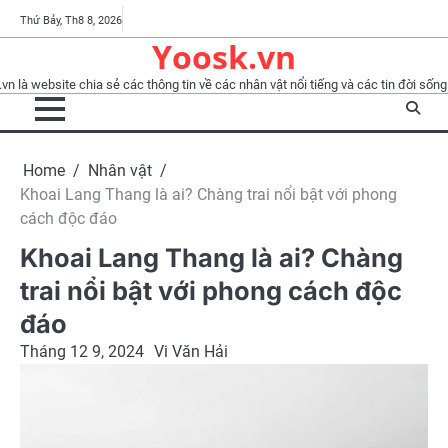
Skip
Tổng
YooskTV
Chính
Điều
BLOG
Nhà
Nhân
Phỏng
Thành
Thứ Bảy, Th8 8, 2026
to
Yoosk.vn
quan
sách
khoản
báo
vật
vấn
viên
content
bảo
sử
vn là website chia sẻ các thông tin về các nhân vật nổi tiếng và các tin đời sống 
mật
dụng
Home
Nhân vật
Khoai Lang Thang là ai? Chàng trai nổi bật với phong
cách độc đáo
Khoai Lang Thang là ai? Chàng
trai nổi bật với phong cách độc
đáo
Tháng 12 9, 2024
Vi Văn Hải