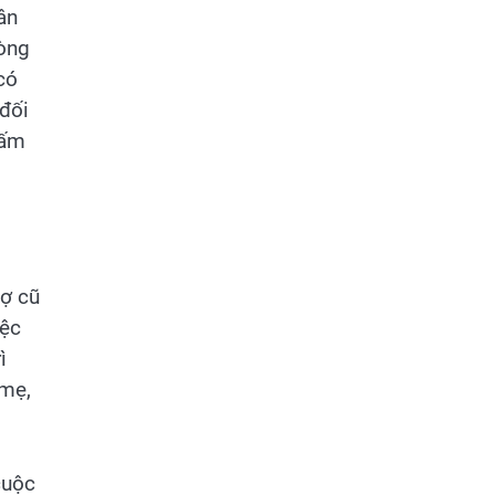
ân
lòng
có
 đối
 ấm
vợ cũ
iệc
ì
 mẹ,
cuộc