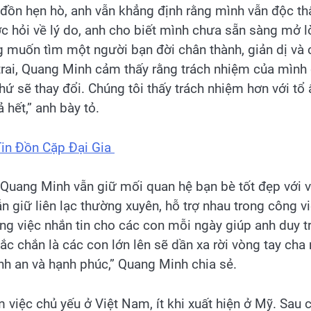
đồn hẹn hò, anh vẫn khẳng định rằng mình vẫn độc th
ược hỏi về lý do, anh cho biết mình chưa sẵn sàng mở 
ng muốn tìm một người bạn đời chân thành, giản dị và 
 trai, Quang Minh cảm thấy rằng trách nhiệm của mình
 thứ sẽ thay đổi. Chúng tôi thấy trách nhiệm hơn với tổ
 hết,” anh bày tỏ.
Tin Đồn Cặp Đại Gia
 Quang Minh vẫn giữ mối quan hệ bạn bè tốt đẹp với 
 giữ liên lạc thường xuyên, hỗ trợ nhau trong công v
g việc nhắn tin cho các con mỗi ngày giúp anh duy tr
ắc chắn là các con lớn lên sẽ dần xa rời vòng tay cha
h an và hạnh phúc,” Quang Minh chia sẻ.
 việc chủ yếu ở Việt Nam, ít khi xuất hiện ở Mỹ. Sau 