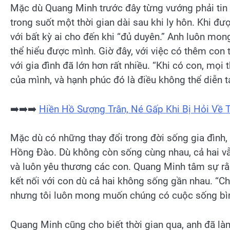
Mặc dù Quang Minh trước đây từng vướng phải tin 
trong suốt một thời gian dài sau khi ly hôn. Khi đ
với bất kỳ ai cho đến khi “đủ duyên.” Anh luôn mo
thể hiểu được mình. Giờ đây, với việc có thêm con
với gia đình đã lớn hơn rất nhiều. “Khi có con, mọi
của mình, và hạnh phúc đó là điều không thể diễn tả
➡️➡️➡️
Hiền Hồ Sượng Trân, Né Gấp Khi Bị Hỏi Về 
Mặc dù có những thay đổi trong đời sống gia đình,
Hồng Đào. Dù không còn sống cùng nhau, cả hai vẫn
và luôn yêu thương các con. Quang Minh tâm sự rằn
kết nối với con dù cả hai không sống gần nhau. “Ch
nhưng tôi luôn mong muốn chúng có cuộc sống bìn
Quang Minh cũng cho biết thời gian qua, anh đã làm