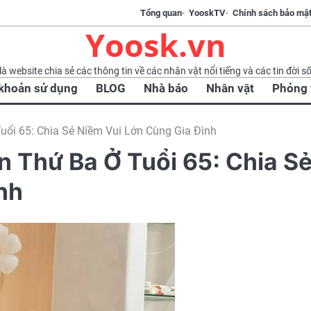
Tổng quan
YooskTV
Chính sách bảo mậ
Yoosk.vn
à website chia sẻ các thông tin về các nhân vật nổi tiếng và các tin đời s
 khoản sử dụng
BLOG
Nhà báo
Nhân vật
Phỏng 
ổi 65: Chia Sẻ Niềm Vui Lớn Cùng Gia Đình
 Thứ Ba Ở Tuổi 65: Chia S
nh