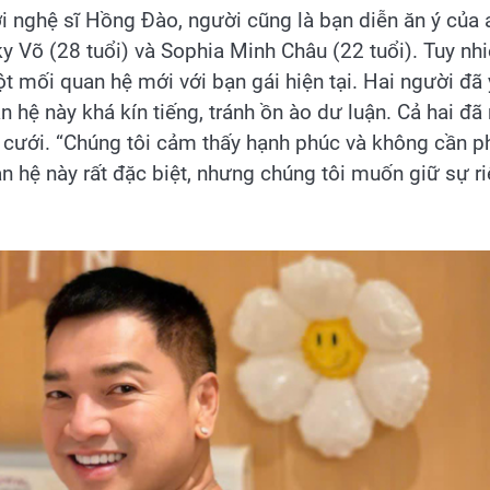
i nghệ sĩ Hồng Đào, người cũng là bạn diễn ăn ý của 
ky Võ (28 tuổi) và Sophia Minh Châu (22 tuổi). Tuy nhi
t mối quan hệ mới với bạn gái hiện tại. Hai người đã
ệ này khá kín tiếng, tránh ồn ào dư luận. Cả hai đã 
 cưới. “Chúng tôi cảm thấy hạnh phúc và không cần p
 hệ này rất đặc biệt, nhưng chúng tôi muốn giữ sự r