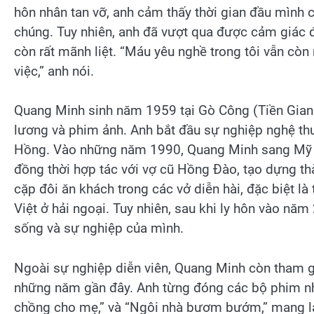
hôn nhân tan vỡ, anh cảm thấy thời gian đầu mình
chúng. Tuy nhiên, anh đã vượt qua được cảm giác 
còn rất mãnh liệt. “Máu yêu nghề trong tôi vẫn còn 
việc,” anh nói.
Quang Minh sinh năm 1959 tại Gò Công (Tiền Giang
lương và phim ảnh. Anh bắt đầu sự nghiệp nghệ t
Hồng. Vào những năm 1990, Quang Minh sang Mỹ và t
đồng thời hợp tác với vợ cũ Hồng Đào, tạo dựng thàn
cặp đôi ăn khách trong các vở diễn hài, đặc biệt l
Việt ở hải ngoại. Tuy nhiên, sau khi ly hôn vào năm
sống và sự nghiệp của mình.
Ngoài sự nghiệp diễn viên, Quang Minh còn tham gia
những năm gần đây. Anh từng đóng các bộ phim nh
chồng cho mẹ,” và “Ngôi nhà bươm bướm,” mang lạ