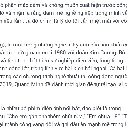
 có phần mặc cảm và không muốn xuất hiện trước côn
đó và nhận ra rằng đam mê nghề nghiệp trong mình v
nhiều lắm, và đó chính là lý do tôi vẫn miệt mài với c
), là một trong những nghệ sĩ kỳ cựu của sân khấu c
huật từ những năm cuối 1980 với đoàn Kim Cương, Bô
iếp tục phát triển sự nghiệp diễn viên, lồng tiếng,
h công lớn trong lĩnh vực hài kịch hải ngoại. Cả hai 
à trong các chương trình nghệ thuật tại cộng đồng ngườ
 2019, Quang Minh đã dành thời gian để tự tái tạo lại 
 nhiều bộ phim điện ảnh nổi bật, đặc biệt là trong
ư “Cho em gần anh thêm chút nữa,” “Em chưa 18,” “
i thành công vang dội và ghi dấu ấn mạnh mẽ trong 