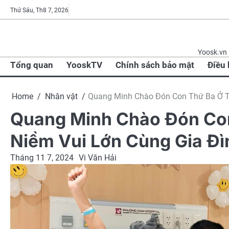
Skip
Tổng
YooskTV
Chính
Điều
BLOG
Nhà
Nhân
Phỏng
Thành
Thứ Sáu, Th8 7, 2026
to
quan
sách
khoản
báo
vật
vấn
viên
content
bảo
sử
Yoosk.vn l
mật
dụng
Tổng quan
YooskTV
Chính sách bảo mật
Điều
Home
Nhân vật
Quang Minh Chào Đón Con Thứ Ba Ở Tu
Quang Minh Chào Đón Con
Niềm Vui Lớn Cùng Gia Đì
Tháng 11 7, 2024
Vi Văn Hải